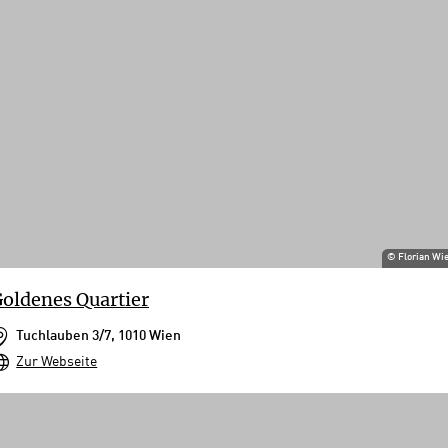
©
Florian Wi
oldenes Quartier
Tuchlauben 3/7, 1010 Wien
Zur Webseite