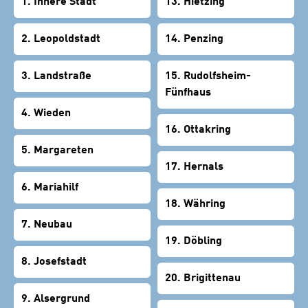
1. Innere Stadt
13. Hietzing
2. Leopoldstadt
14. Penzing
3. Landstraße
15. Rudolfsheim-
Fünfhaus
4. Wieden
16. Ottakring
5. Margareten
17. Hernals
6. Mariahilf
18. Währing
7. Neubau
19. Döbling
8. Josefstadt
20. Brigittenau
9. Alsergrund