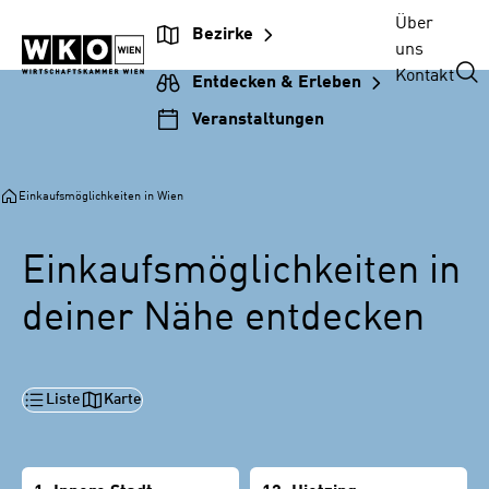
Zur
Zum
Zur
Zum
Über
Bezirke
Unternehmensnavigation
Inhalt
Hauptnavigation
Footer
uns
springen
springen
springen
springen
Kontakt
Entdecken & Erleben
Veranstaltungen
Einkaufsmöglichkeiten in Wien
Einkaufsmöglichkeiten in
deiner Nähe entdecken
Liste
Karte