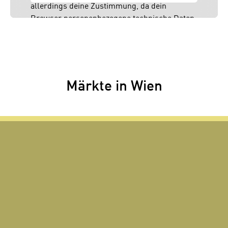
allerdings deine Zustimmung, da dein
Browser personenbezogene technische Daten
zu Geräten und Nutzerverhalten mitunter mit
US-amerikanischen Anbietern austauscht.
Diese Daten unterliegen keinem dem EU-
Datenschutzrecht angemessenen
Schutzniveau und insbesondere kann die US-
Märkte in Wien
amerikanische Regierung Zugang zu diesen
Daten erlangen.
Details findest du in unserer
Datenschutzerklärung. Du könntest diese
Einstellungen jederzeit in den Cookie-
Einstellungen im Footer unserer Webseite
widerrufen.