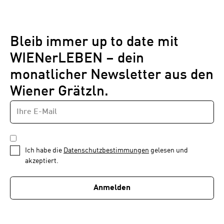
Bleib immer up to date mit
WIENerLEBEN – dein
monatlicher Newsletter aus den
Wiener Grätzln.
E-
Newsletter
MAIL-
—
ADRESSE
*
Schritt
DATENSCHUTZBESTIMMUNGEN
1
*
Ich habe die
Datenschutzbestimmungen
gelesen und
von
akzeptiert.
1
Anmelden