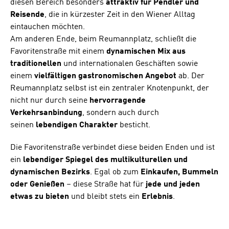
diesen Bereich besonders
attraktiv für Pendler und
Reisende
, die in kürzester Zeit in den Wiener Alltag
eintauchen möchten.
Am anderen Ende, beim Reumannplatz, schließt die
Favoritenstraße mit einem
dynamischen Mix aus
traditionellen
und internationalen Geschäften sowie
einem
vielfältigen gastronomischen Angebot
ab. Der
Reumannplatz selbst ist ein zentraler Knotenpunkt, der
nicht nur durch seine
hervorragende
Verkehrsanbindung
, sondern auch durch
seinen
lebendigen Charakter
besticht.
Die Favoritenstraße verbindet diese beiden Enden und ist
ein
lebendiger Spiegel des multikulturellen und
dynamischen Bezirks
. Egal ob zum
Einkaufen, Bummeln
oder Genießen
– diese Straße hat für
jede und jeden
etwas zu bieten
und bleibt stets ein
Erlebnis
.