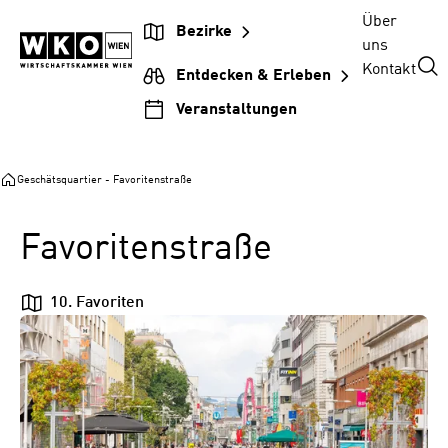
Zum
Zur
Zum
Über
Bezirke
Inhalt
Hauptnavigation
Footer
uns
springen
springen
springen
Kontakt
Entdecken & Erleben
Veranstaltungen
Geschätsquartier - Favoritenstraße
Favoritenstraße
10. Favoriten