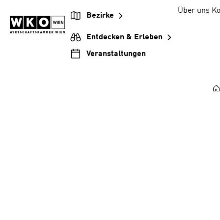
Zum
Zur
Zum
Über uns
Ko
Bezirke
Inhalt
Hauptnavigation
Footer
springen
springen
springen
Entdecken & Erleben
Veranstaltungen