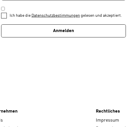
*
Schritt
DATENSCHUTZBESTIMMUNGEN
1
*
Ich habe die
Datenschutzbestimmungen
gelesen und akzeptiert.
von
1
Anmelden
ernehmen
Rechtliches
ds
Impressum