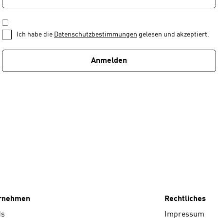
—
ADRESSE
*
Schritt
DATENSCHUTZBESTIMMUNGEN
1
*
Ich habe die
Datenschutzbestimmungen
gelesen und akzeptiert.
von
1
Anmelden
ernehmen
Rechtliches
ds
Impressum