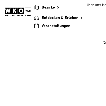
Zum
Zur
Zum
Über uns
Ko
Bezirke
Inhalt
Hauptnavigation
Footer
springen
springen
springen
Entdecken & Erleben
Veranstaltungen