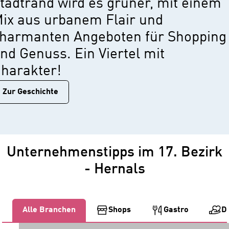
tadtrand wird es grüner, mit einem
ix aus urbanem Flair und
harmanten Angeboten für Shopping
nd Genuss. Ein Viertel mit
harakter!
Zur Geschichtе
Unternehmenstipps im 17. Bezirk
- Hernals
Alle Branchen
Shops
Gastro
D