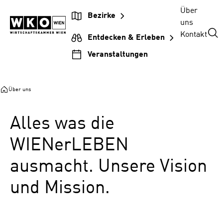
Zum
Zur
Zum
Über
Bezirke
Inhalt
Hauptnavigation
Footer
uns
springen
springen
springen
Kontakt
Entdecken & Erleben
Veranstaltungen
Über uns
Alles was die
WIENerLEBEN
ausmacht. Unsere Vision
und Mission.