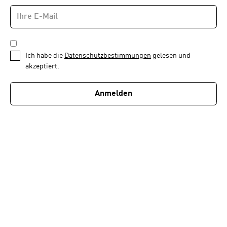
E-
Newsletter
MAIL-
—
ADRESSE
*
Schritt
DATENSCHUTZBESTIMMUNGEN
1
*
Ich habe die
Datenschutzbestimmungen
gelesen und
von
akzeptiert.
1
Anmelden