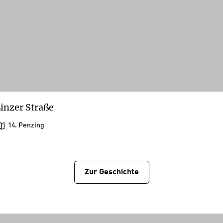
inzer Straße
14. Penzing
Zur Geschichtе