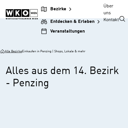
Zur
Zum
Zur
Zum
Über
Bezirke
Unternehmensnavigation
Inhalt
Hauptnavigation
Footer
uns
springen
springen
springen
springen
Kontakt
Entdecken & Erleben
Veranstaltungen
Alle Bezirke
Einkaufen in Penzing | Shops, Lokale & mehr
Alles aus dem 14. Bezirk
- Penzing