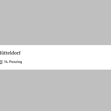
ütteldorf
14. Penzing