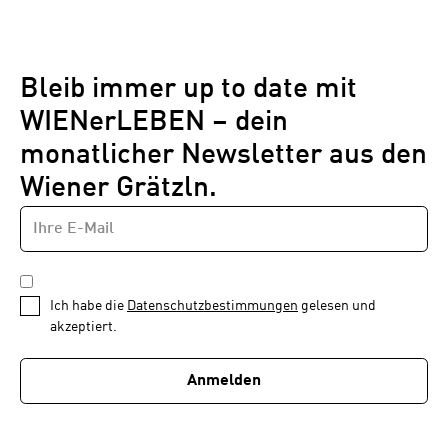
Bleib immer up to date mit
WIENerLEBEN – dein
monatlicher Newsletter aus den
Wiener Grätzln.
E-
Newsletter
MAIL-
—
ADRESSE
*
Schritt
DATENSCHUTZBESTIMMUNGEN
1
*
Ich habe die
Datenschutzbestimmungen
gelesen und
von
akzeptiert.
1
Anmelden