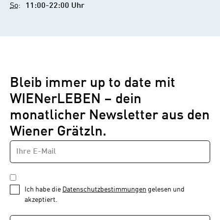
So
:
11:00-22:00 Uhr
Bleib immer up to date mit
WIENerLEBEN – dein
monatlicher Newsletter aus den
Wiener Grätzln.
E-
Newsletter
MAIL-
—
ADRESSE
*
Schritt
DATENSCHUTZBESTIMMUNGEN
1
*
Ich habe die
Datenschutzbestimmungen
gelesen und
von
akzeptiert.
1