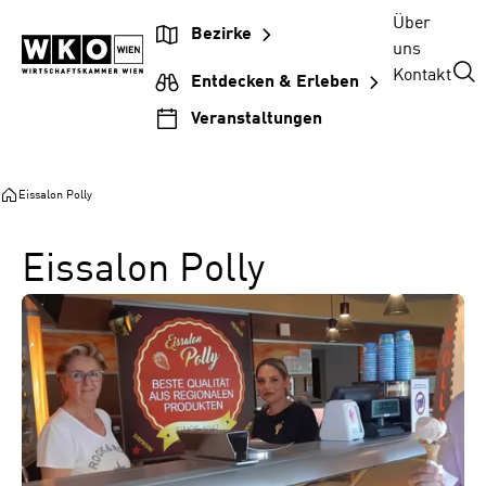
Zum
Zur
Zum
Über
Bezirke
Inhalt
Hauptnavigation
Footer
uns
springen
springen
springen
Kontakt
Entdecken & Erleben
Veranstaltungen
Eissalon Polly
Eissalon Polly