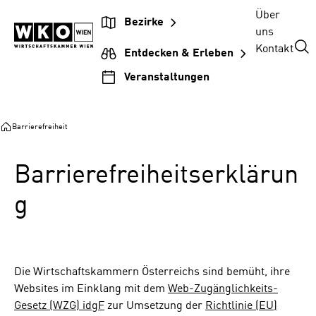
Zum
Zur
Zum
Über
Bezirke
Inhalt
Hauptnavigation
Footer
uns
springen
springen
springen
Kontakt
Entdecken & Erleben
Veranstaltungen
Barrierefreiheit
Barrierefreiheitserklärun
g
Die Wirtschaftskammern Österreichs sind bemüht, ihre
Websites im Einklang mit dem
Web-Zugänglichkeits-
Gesetz (WZG) idgF
zur Umsetzung der
Richtlinie (EU)