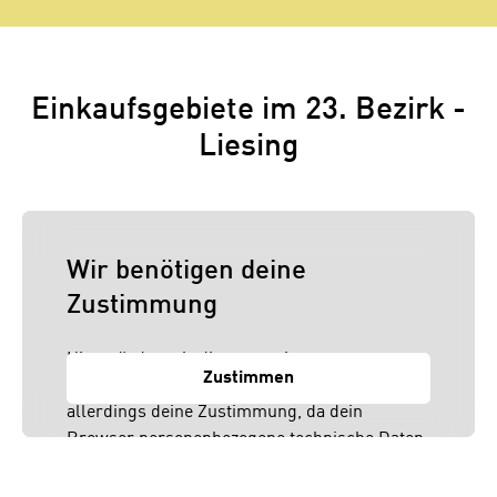
Einkaufsgebiete im 23. Bezirk -
Liesing
Wir benötigen deine
Zustimmung
Hier würden wir dir gerne einen externen
Zustimmen
Inhalt anzeigen. Dafür benötigen wir
allerdings deine Zustimmung, da dein
Browser personenbezogene technische Daten
zu Geräten und Nutzerverhalten mitunter mit
US-amerikanischen Anbietern austauscht.