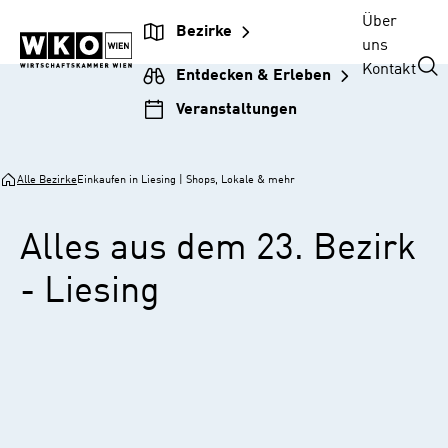
Zur
Zum
Zur
Zum
Über
Bezirke
Unternehmensnavigation
Inhalt
Hauptnavigation
Footer
uns
springen
springen
springen
springen
Kontakt
Entdecken & Erleben
Veranstaltungen
Alle Bezirke
Einkaufen in Liesing | Shops, Lokale & mehr
Alles aus dem 23. Bezirk
- Liesing