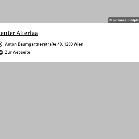
©
Johannes Stuhlpfa
enter Alterlaa
Anton Baumgartnerstraße 40, 1230 Wien
Zur Webseite