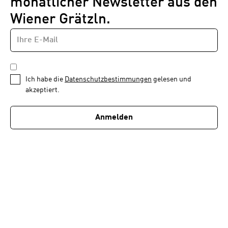
monatlicher Newsletter aus den
Wiener Grätzln.
E-
Newsletter
MAIL-
—
ADRESSE
*
Schritt
DATENSCHUTZBESTIMMUNGEN
1
*
Ich habe die
Datenschutzbestimmungen
gelesen und
von
akzeptiert.
1
Anmelden