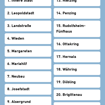
1. Innere Stadt
13. Hietzing
2. Leopoldstadt
14. Penzing
3. Landstraße
15. Rudolfsheim-
Fünfhaus
4. Wieden
16. Ottakring
5. Margareten
17. Hernals
6. Mariahilf
18. Währing
7. Neubau
19. Döbling
8. Josefstadt
20. Brigittenau
9. Alsergrund