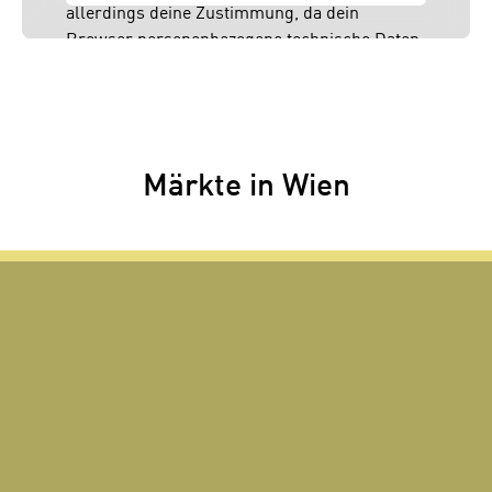
allerdings deine Zustimmung, da dein
Browser personenbezogene technische Daten
zu Geräten und Nutzerverhalten mitunter mit
US-amerikanischen Anbietern austauscht.
Diese Daten unterliegen keinem dem EU-
Datenschutzrecht angemessenen
Schutzniveau und insbesondere kann die US-
Märkte in Wien
amerikanische Regierung Zugang zu diesen
Daten erlangen.
Details findest du in unserer
Datenschutzerklärung. Du könntest diese
Einstellungen jederzeit in den Cookie-
Einstellungen im Footer unserer Webseite
widerrufen.