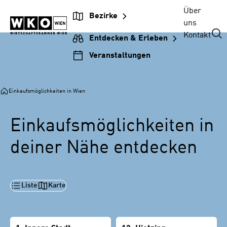
Zur
Zum
Zur
Zum
Über
Bezirke
Unternehmensnavigation
Inhalt
Hauptnavigation
Footer
uns
springen
springen
springen
springen
Kontakt
Entdecken & Erleben
Veranstaltungen
Einkaufsmöglichkeiten in Wien
Einkaufsmöglichkeiten in
deiner Nähe entdecken
Liste
Karte