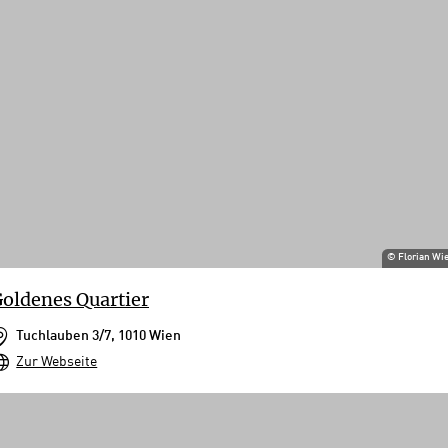
©
Florian Wi
oldenes Quartier
Tuchlauben 3/7, 1010 Wien
Zur Webseite