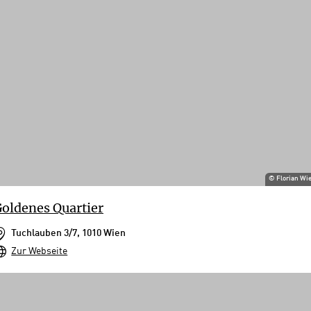
©
Florian Wi
oldenes Quartier
Tuchlauben 3/7, 1010 Wien
Zur Webseite