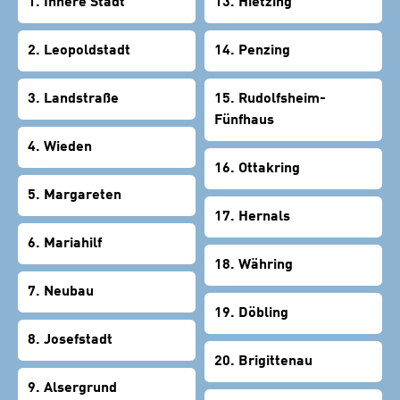
1. Innere Stadt
13. Hietzing
2. Leopoldstadt
14. Penzing
3. Landstraße
15. Rudolfsheim-
Fünfhaus
4. Wieden
16. Ottakring
5. Margareten
17. Hernals
6. Mariahilf
18. Währing
7. Neubau
19. Döbling
8. Josefstadt
20. Brigittenau
9. Alsergrund