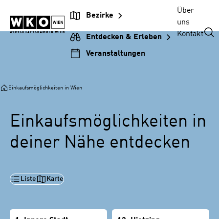
Zur
Zum
Zur
Zum
Über
Bezirke
Unternehmensnavigation
Inhalt
Hauptnavigation
Footer
uns
springen
springen
springen
springen
Kontakt
Entdecken & Erleben
Veranstaltungen
Einkaufsmöglichkeiten in Wien
Einkaufsmöglichkeiten in
deiner Nähe entdecken
Liste
Karte