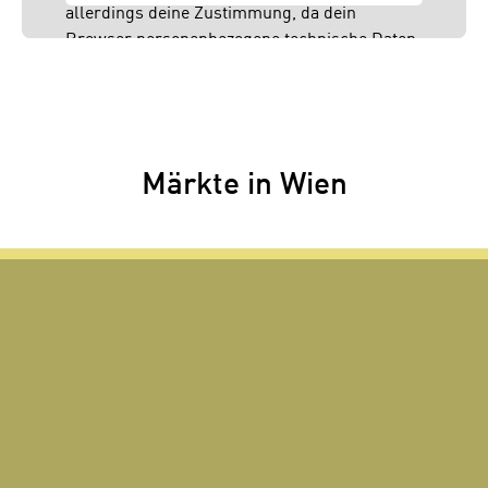
allerdings deine Zustimmung, da dein
Browser personenbezogene technische Daten
zu Geräten und Nutzerverhalten mitunter mit
US-amerikanischen Anbietern austauscht.
Diese Daten unterliegen keinem dem EU-
Datenschutzrecht angemessenen
Schutzniveau und insbesondere kann die US-
Märkte in Wien
amerikanische Regierung Zugang zu diesen
Daten erlangen.
Details findest du in unserer
Datenschutzerklärung. Du könntest diese
Einstellungen jederzeit in den Cookie-
Einstellungen im Footer unserer Webseite
widerrufen.