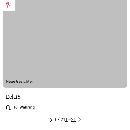
Neue Gesichter
Eck18
18. Währing
1 / 21
1
···
21