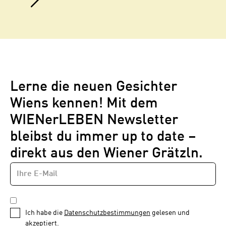
Lerne die neuen Gesichter
Wiens kennen! Mit dem
WIENerLEBEN Newsletter
bleibst du immer up to date –
direkt aus den Wiener Grätzln.
E-
Newsletter
MAIL-
—
ADRESSE
*
Schritt
DATENSCHUTZBESTIMMUNGEN
1
*
Ich habe die
Datenschutzbestimmungen
gelesen und
von
akzeptiert.