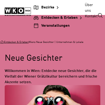
Zur
Zum
Zur
Zum
Über
Bezirke
Beitragsnavigation
Inhalt
Hauptnavigation
Footer
uns
springen
springen
springen
springen
Kontakt
Entdecken & Erleben
Veranstaltungen
Entdecken & Erleben
Wiens Neue Gesichter | Unternehmen & Lokale
Neue Gesichter
Willkommen in Wien: Entdecke neue Gesichter, die die
Vielfalt der Wiener Grätzlkultur bereichern und frische
Akzente setzen.