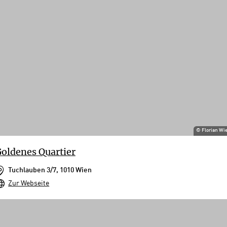
©
Florian Wi
oldenes Quartier
Tuchlauben 3/7, 1010 Wien
Zur Webseite