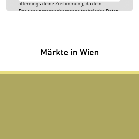
allerdings deine Zustimmung, da dein
Browser personenbezogene technische Daten
zu Geräten und Nutzerverhalten mitunter mit
US-amerikanischen Anbietern austauscht.
Diese Daten unterliegen keinem dem EU-
Datenschutzrecht angemessenen
Schutzniveau und insbesondere kann die US-
Märkte in Wien
amerikanische Regierung Zugang zu diesen
Daten erlangen.
Details findest du in unserer
Datenschutzerklärung. Du könntest diese
Einstellungen jederzeit in den Cookie-
Einstellungen im Footer unserer Webseite
widerrufen.