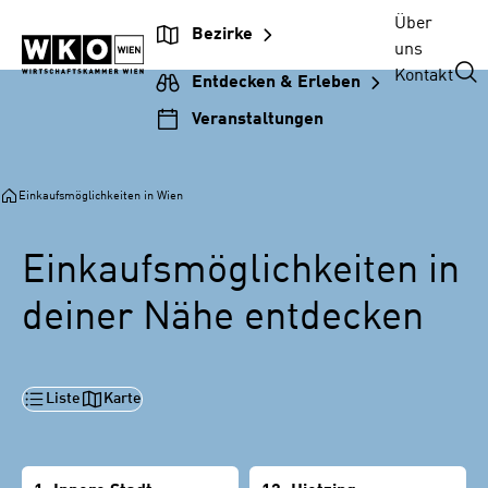
Zur
Zum
Zur
Zum
Über
Bezirke
Unternehmensnavigation
Inhalt
Hauptnavigation
Footer
uns
springen
springen
springen
springen
Kontakt
Entdecken & Erleben
Veranstaltungen
Einkaufsmöglichkeiten in Wien
Einkaufsmöglichkeiten in
deiner Nähe entdecken
Liste
Karte