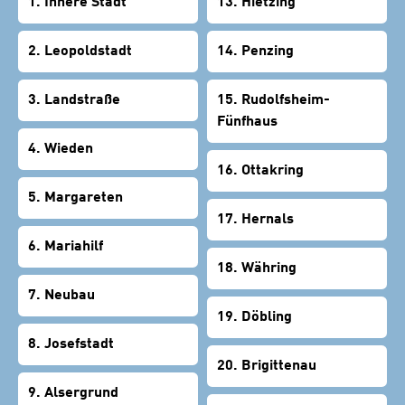
1. Innere Stadt
13. Hietzing
2. Leopoldstadt
14. Penzing
3. Landstraße
15. Rudolfsheim-
Fünfhaus
4. Wieden
16. Ottakring
5. Margareten
17. Hernals
6. Mariahilf
18. Währing
7. Neubau
19. Döbling
8. Josefstadt
20. Brigittenau
9. Alsergrund