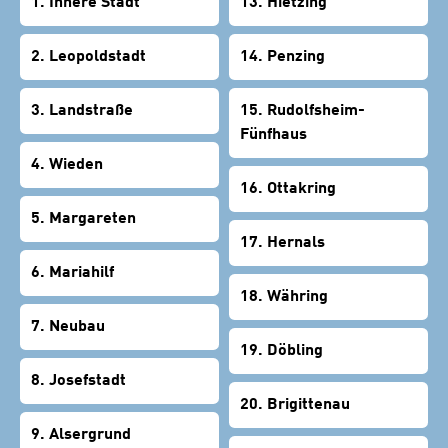
1. Innere Stadt
13. Hietzing
2. Leopoldstadt
14. Penzing
3. Landstraße
15. Rudolfsheim-
Fünfhaus
4. Wieden
16. Ottakring
5. Margareten
17. Hernals
6. Mariahilf
18. Währing
7. Neubau
19. Döbling
8. Josefstadt
20. Brigittenau
9. Alsergrund