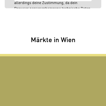
allerdings deine Zustimmung, da dein
Browser personenbezogene technische Daten
zu Geräten und Nutzerverhalten mitunter mit
US-amerikanischen Anbietern austauscht.
Diese Daten unterliegen keinem dem EU-
Datenschutzrecht angemessenen
Schutzniveau und insbesondere kann die US-
Märkte in Wien
amerikanische Regierung Zugang zu diesen
Daten erlangen.
Details findest du in unserer
Datenschutzerklärung. Du könntest diese
Einstellungen jederzeit in den Cookie-
Einstellungen im Footer unserer Webseite
widerrufen.