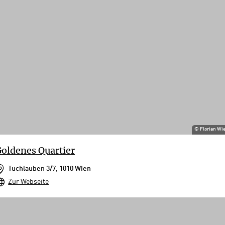
©
Florian Wi
oldenes Quartier
Tuchlauben 3/7, 1010 Wien
Zur Webseite