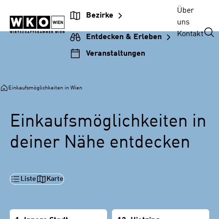
Zur
Zum
Zur
Zum
Über
Bezirke
Unternehmensnavigation
Inhalt
Hauptnavigation
Footer
uns
springen
springen
springen
springen
Kontakt
Entdecken & Erleben
Veranstaltungen
Einkaufsmöglichkeiten in Wien
Einkaufsmöglichkeiten in
deiner Nähe entdecken
Liste
Karte