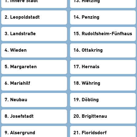
1. Innere Stadt
13. Hietzing
2. Leopoldstadt
14. Penzing
3. Landstraße
15. Rudolfsheim-Fünfhaus
4. Wieden
16. Ottakring
5. Margareten
17. Hernals
6. Mariahilf
18. Währing
7. Neubau
19. Döbling
8. Josefstadt
20. Brigittenau
9. Alsergrund
21. Floridsdorf