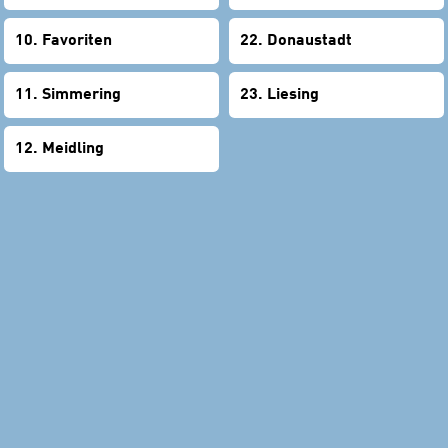
10. Favoriten
22. Donaustadt
11. Simmering
23. Liesing
12. Meidling