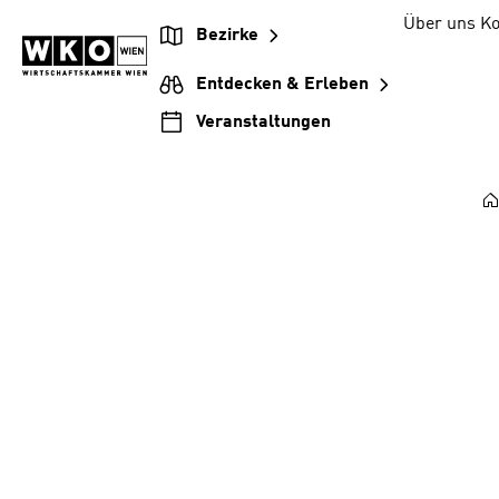
Zum
Zur
Zum
Über uns
Ko
Bezirke
Inhalt
Hauptnavigation
Footer
springen
springen
springen
Entdecken & Erleben
Veranstaltungen