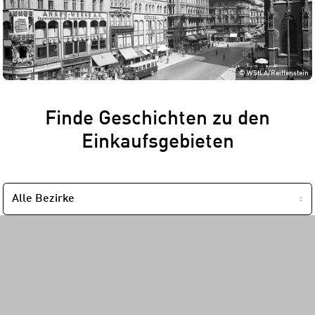
©
WStLA/Reiffenstein
Finde Geschichten zu den
Einkaufsgebieten
NACH
BEZIRK
FILTERN