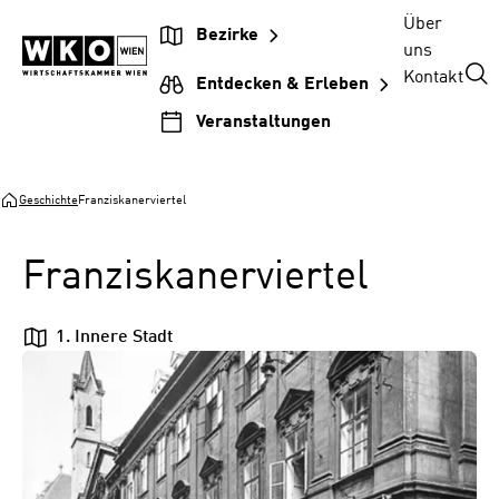
Zum
Zur
Zum
Über
Bezirke
Inhalt
Hauptnavigation
Footer
uns
springen
springen
springen
Kontakt
Entdecken & Erleben
Veranstaltungen
Geschichte
Franziskanerviertel
Franziskanerviertel
1. Innere Stadt