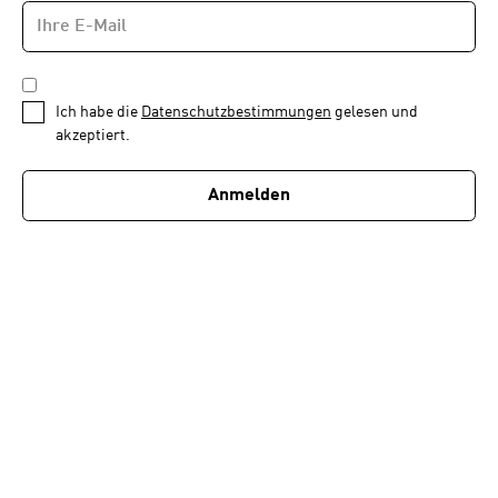
E-
Newsletter
MAIL-
—
ADRESSE
*
Schritt
DATENSCHUTZBESTIMMUNGEN
1
*
Ich habe die
Datenschutzbestimmungen
gelesen und
von
akzeptiert.
1
Anmelden