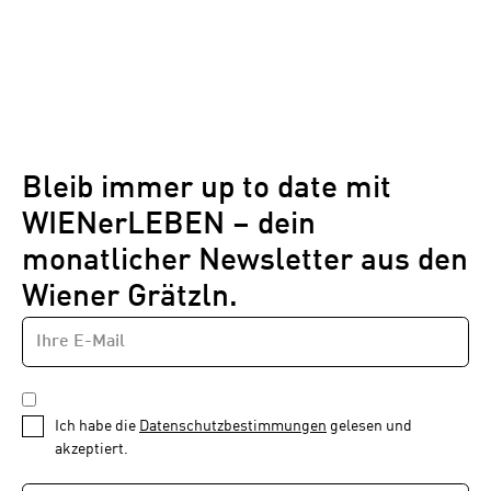
Bleib immer up to date mit
WIENerLEBEN – dein
monatlicher Newsletter aus den
Wiener Grätzln.
E-
Newsletter
MAIL-
—
ADRESSE
*
Schritt
DATENSCHUTZBESTIMMUNGEN
1
*
Ich habe die
Datenschutzbestimmungen
gelesen und
von
akzeptiert.
1