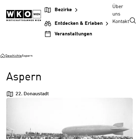
Zum
Zur
Zum
Über
Bezirke
Inhalt
Hauptnavigation
Footer
uns
springen
springen
springen
Kontakt
Entdecken & Erleben
Veranstaltungen
Geschichte
Aspern
Aspern
22. Donaustadt