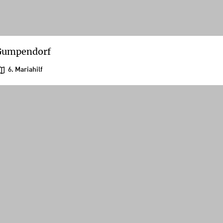
Gumpendorf
6. Mariahilf