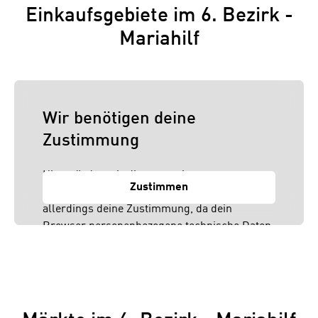
Einkaufsgebiete im 6. Bezirk -
Mariahilf
Wir benötigen deine
Zustimmung
Hier würden wir dir gerne einen externen
Zustimmen
Inhalt anzeigen. Dafür benötigen wir
allerdings deine Zustimmung, da dein
Browser personenbezogene technische Daten
zu Geräten und Nutzerverhalten mitunter mit
US-amerikanischen Anbietern austauscht.
Diese Daten unterliegen keinem dem EU-
Datenschutzrecht angemessenen
Schutzniveau und insbesondere kann die US-