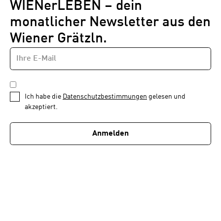
WIENerLEBEN – dein
monatlicher Newsletter aus den
Wiener Grätzln.
E-
Newsletter
MAIL-
—
ADRESSE
*
Schritt
DATENSCHUTZBESTIMMUNGEN
1
*
Ich habe die
Datenschutzbestimmungen
gelesen und
von
akzeptiert.
1
Anmelden