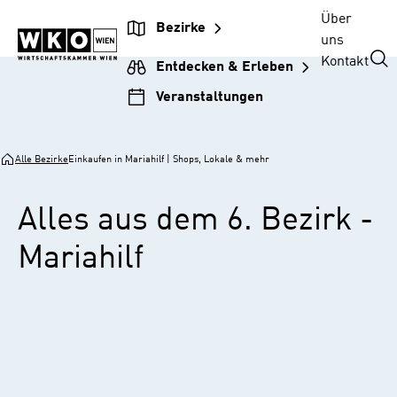
Zur
Zum
Zur
Zum
Über
Bezirke
Unternehmensnavigation
Inhalt
Hauptnavigation
Footer
uns
springen
springen
springen
springen
Kontakt
Entdecken & Erleben
Veranstaltungen
Alle Bezirke
Einkaufen in Mariahilf | Shops, Lokale & mehr
Alles aus dem 6. Bezirk -
Mariahilf