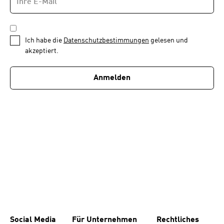
MAIL-
—
ADRESSE
*
Schritt
DATENSCHUTZBESTIMMUNGEN
1
*
Ich habe die
Datenschutzbestimmungen
gelesen und
von
akzeptiert.
1
Anmelden
Social Media
Für Unternehmen
Rechtliches