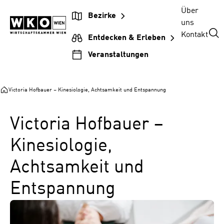
Zum
Zur
Zum
Über
Bezirke
Inhalt
Hauptnavigation
Footer
uns
springen
springen
springen
Kontakt
Entdecken & Erleben
Veranstaltungen
Victoria Hofbauer – Kinesiologie, Achtsamkeit und Entspannung
Victoria Hofbauer –
Kinesiologie,
Achtsamkeit und
Entspannung