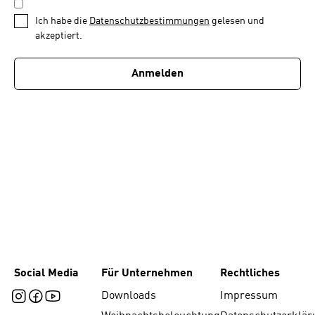
DATENSCHUTZBESTIMMUNGEN
1
*
Ich habe die
Datenschutzbestimmungen
gelesen und
von
akzeptiert.
1
Anmelden
Social Media
Für Unternehmen
Rechtliches
Downloads
Impressum