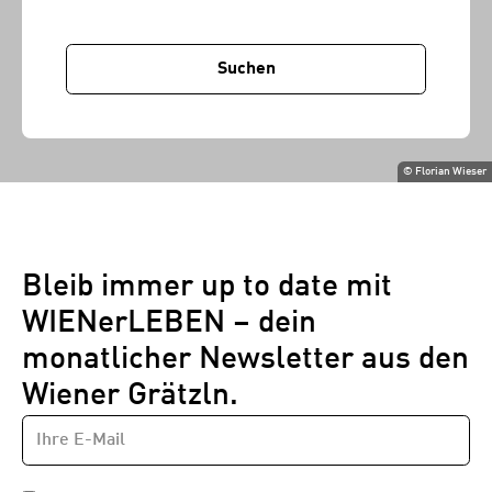
Suchen
©
Florian Wieser
Bleib immer up to date mit
WIENerLEBEN – dein
monatlicher Newsletter aus den
Wiener Grätzln.
E-
Newsletter
MAIL-
—
ADRESSE
*
Schritt