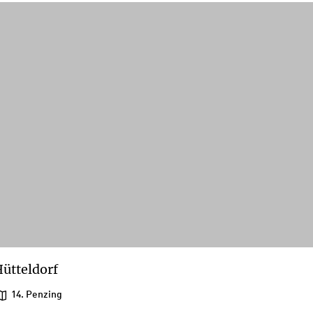
ütteldorf
14. Penzing