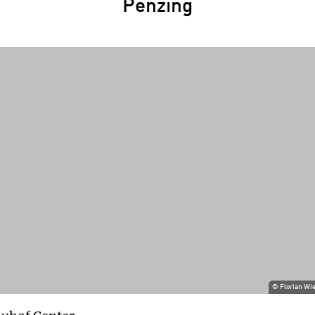
Penzing
Daten erlangen.
Details findest du in unserer
Datenschutzerklärung. Du könntest diese
Einstellungen jederzeit in den Cookie-
Einstellungen im Footer unserer Webseite
widerrufen.
©
Florian Wi