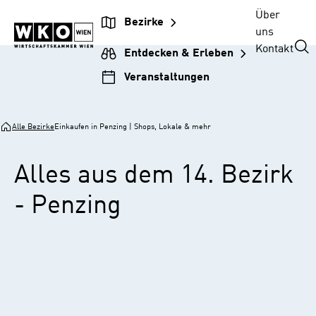
Zur
Zum
Zur
Zum
Über
Bezirke
Unternehmensnavigation
Inhalt
Hauptnavigation
Footer
uns
springen
springen
springen
springen
Kontakt
Entdecken & Erleben
Veranstaltungen
Alle Bezirke
Einkaufen in Penzing | Shops, Lokale & mehr
Alles aus dem 14. Bezirk
- Penzing