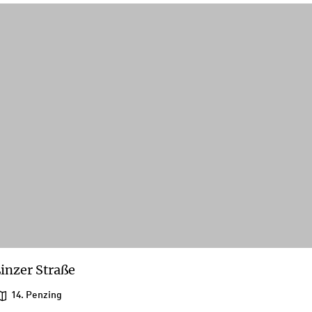
inzer Straße
14. Penzing