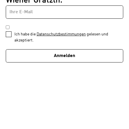
Wiener Grätzln.
E-
Newsletter
MAIL-
—
ADRESSE
*
Schritt
DATENSCHUTZBESTIMMUNGEN
1
*
Ich habe die
Datenschutzbestimmungen
gelesen und
von
akzeptiert.
1
Anmelden