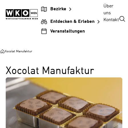
Zum
Zur
Zum
Über
Bezirke
Inhalt
Hauptnavigation
Footer
uns
springen
springen
springen
Kontakt
Entdecken & Erleben
Veranstaltungen
Xocolat Manufaktur
Xocolat Manufaktur