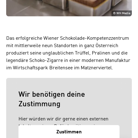
©
WH Media
Das erfolgreiche Wiener Schokolade-Kompetenzzentrum
mit mittlerweile neun Standorten in ganz Österreich
produziert seine unglaublichen Trüffel, Pralinen und die
legendäre Schoko-Zigarre in einer modernen Manufaktur
im Wirtschaftspark Breitensee im Matznerviertel.
Wir benötigen deine
Zustimmung
Hier würden wir dir gerne einen externen
Inhalt anzeigen. Dafür benötigen wir
Zustimmen
allerdings deine Zustimmung, da dein