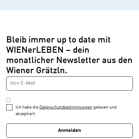
Bleib immer up to date mit
WIENerLEBEN – dein
monatlicher Newsletter aus den
Wiener Grätzln.
E-
Newsletter
MAIL-
—
ADRESSE
*
Schritt
DATENSCHUTZBESTIMMUNGEN
1
*
Ich habe die
Datenschutzbestimmungen
gelesen und
von
akzeptiert.
1
Anmelden