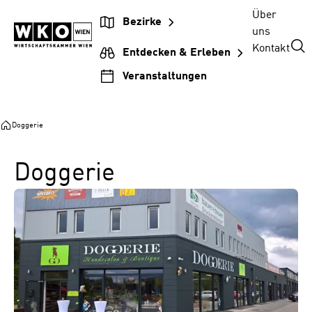
Zum
Zur
Zum
Über
Bezirke
Inhalt
Hauptnavigation
Footer
uns
springen
springen
springen
Kontakt
Entdecken & Erleben
Veranstaltungen
Doggerie
Doggerie