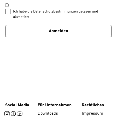
Schritt
DATENSCHUTZBESTIMMUNGEN
1
*
Ich habe die
Datenschutzbestimmungen
gelesen und
von
akzeptiert.
1
Anmelden
Social Media
Für Unternehmen
Rechtliches
Downloads
Impressum