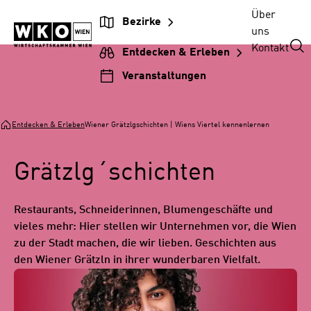
Zur
Zum
Zur
Zum
Über
Bezirke
Beitragsnavigation
Inhalt
Hauptnavigation
Footer
uns
springen
springen
springen
springen
Kontakt
Entdecken & Erleben
Veranstaltungen
Entdecken & Erleben
Wiener Grätzlgschichten | Wiens Viertel kennenlernen
Grätzlg´schichten
Restaurants, Schneiderinnen, Blumengeschäfte und
vieles mehr: Hier stellen wir Unternehmen vor, die Wien
zu der Stadt machen, die wir lieben. Geschichten aus
den Wiener Grätzln in ihrer wunderbaren Vielfalt.