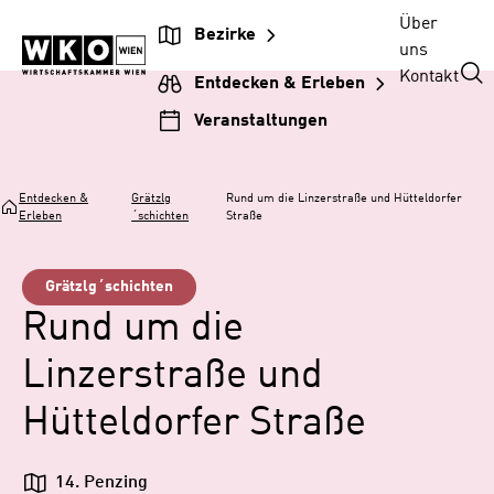
Zum
Zur
Zum
Über
Bezirke
Inhalt
Hauptnavigation
Footer
uns
springen
springen
springen
Kontakt
Entdecken & Erleben
Veranstaltungen
Entdecken &
Grätzlg
Rund um die Linzerstraße und Hütteldorfer
Erleben
´schichten
Straße
Grätzlg´schichten
Rund um die
Linzerstraße und
Hütteldorfer Straße
14. Penzing