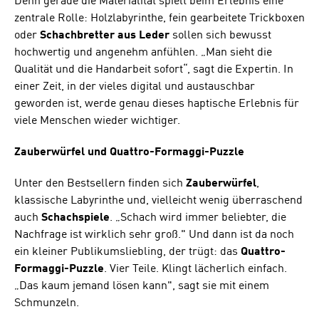
Denn gerade die Materialität spielt beim Erlebnis eine
zentrale Rolle: Holzlabyrinthe, fein gearbeitete Trickboxen
oder
Schachbretter aus Leder
sollen sich bewusst
hochwertig und angenehm anfühlen. „Man sieht die
Qualität und die Handarbeit sofort“, sagt die Expertin. In
einer Zeit, in der vieles digital und austauschbar
geworden ist, werde genau dieses haptische Erlebnis für
viele Menschen wieder wichtiger.
Zauberwürfel und Quattro-Formaggi-Puzzle
Unter den Bestsellern finden sich
Zauberwürfel
,
klassische Labyrinthe und, vielleicht wenig überraschend
auch
Schachspiele
. „Schach wird immer beliebter, die
Nachfrage ist wirklich sehr groß." Und dann ist da noch
ein kleiner Publikumsliebling, der trügt: das
Quattro-
Formaggi-Puzzle
. Vier Teile. Klingt lächerlich einfach.
„Das kaum jemand lösen kann", sagt sie mit einem
Schmunzeln.