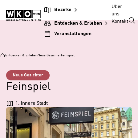
Zum
Zur
Zum
Über
Bezirke
Inhalt
Hauptnavigation
Footer
uns
springen
springen
springen
Kontakt
Entdecken & Erleben
Veranstaltungen
Entdecken & Erleben
Neue Gesichter
Feinspiel
Neue Gesichter
Feinspiel
1. Innere Stadt