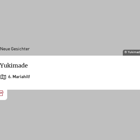
Neue Gesichter
©
Yukimad
Yukimade
6. Mariahilf