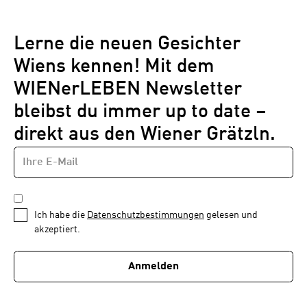
Lerne die neuen Gesichter
Wiens kennen! Mit dem
WIENerLEBEN Newsletter
bleibst du immer up to date –
direkt aus den Wiener Grätzln.
E-
Newsletter
MAIL-
—
ADRESSE
*
Schritt
DATENSCHUTZBESTIMMUNGEN
1
*
Ich habe die
Datenschutzbestimmungen
gelesen und
von
akzeptiert.
1
Anmelden