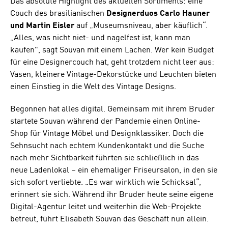
Das absolute Highlight des aktuellen Sortiments: eine
Couch des brasilianischen
Designerduos Carlo Hauner
und Martin Eisler
auf „Museumsniveau, aber käuflich“.
„Alles, was nicht niet- und nagelfest ist, kann man
kaufen", sagt Souvan mit einem Lachen. Wer kein Budget
für eine Designercouch hat, geht trotzdem nicht leer aus:
Vasen, kleinere Vintage-Dekorstücke und Leuchten bieten
einen Einstieg in die Welt des Vintage Designs.
Begonnen hat alles digital. Gemeinsam mit ihrem Bruder
startete Souvan während der Pandemie einen Online-
Shop für Vintage Möbel und Designklassiker. Doch die
Sehnsucht nach echtem Kundenkontakt und die Suche
nach mehr Sichtbarkeit führten sie schließlich in das
neue Ladenlokal – ein ehemaliger Friseursalon, in den sie
sich sofort verliebte. „Es war wirklich wie Schicksal“,
erinnert sie sich. Während ihr Bruder heute seine eigene
Digital-Agentur leitet und weiterhin die Web-Projekte
betreut, führt Elisabeth Souvan das Geschäft nun allein.