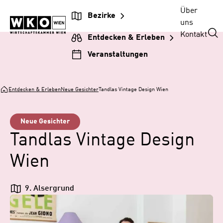
Zum
Zur
Zum
Über
Bezirke
Inhalt
Hauptnavigation
Footer
uns
springen
springen
springen
Kontakt
Entdecken & Erleben
Veranstaltungen
Entdecken & Erleben
Neue Gesichter
Tandlas Vintage Design Wien
Neue Gesichter
Tandlas Vintage Design
Wien
9. Alsergrund