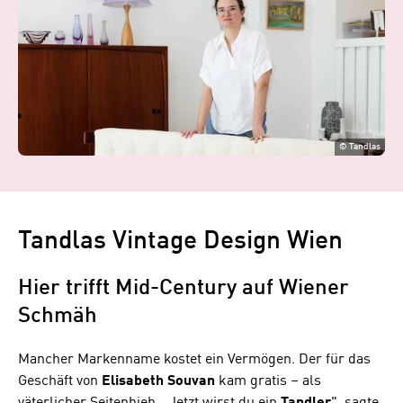
©
Tandlas
Tandlas Vintage Design Wien
Hier trifft Mid-Century auf Wiener
Schmäh
Mancher Markenname kostet ein Vermögen. Der für das
Geschäft von
Elisabeth
Souvan
kam gratis – als
väterlicher Seitenhieb. „Jetzt wirst du ein
Tandler
", sagte