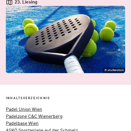
23. Liesing
©
shutterstock
INHALTSVERZEICHNIS
Padel Union Wien
Padelzone C&C Wienerberg
Padelbase Wien
ASKÖ Sportanlage auf der Schmelz