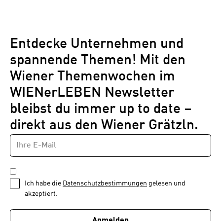
Entdecke Unternehmen und
spannende Themen! Mit den
Wiener Themenwochen im
WIENerLEBEN Newsletter
bleibst du immer up to date –
direkt aus den Wiener Grätzln.
E-
Newsletter
MAIL-
—
ADRESSE
*
Schritt
DATENSCHUTZBESTIMMUNGEN
1
*
Ich habe die
Datenschutzbestimmungen
gelesen und
von
akzeptiert.
1
Anmelden