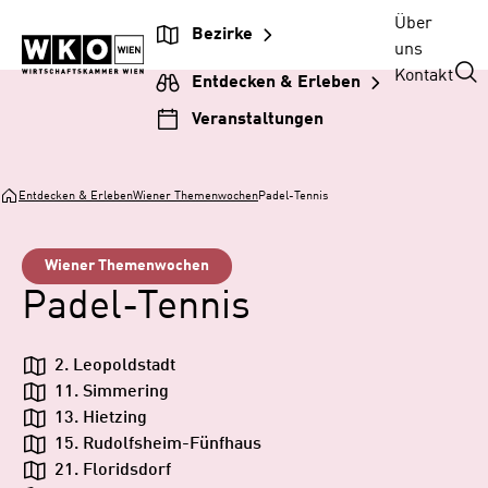
Zum
Zur
Zum
Über
Bezirke
Inhalt
Hauptnavigation
Footer
uns
springen
springen
springen
Kontakt
Entdecken & Erleben
Veranstaltungen
Entdecken & Erleben
Wiener Themenwochen
Padel-Tennis
Wiener Themenwochen
Padel-Tennis
2. Leopoldstadt
11. Simmering
13. Hietzing
15. Rudolfsheim-Fünfhaus
21. Floridsdorf