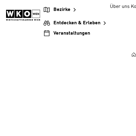
Zum
Zur
Zum
Über uns
Ko
Bezirke
Inhalt
Hauptnavigation
Footer
springen
springen
springen
Entdecken & Erleben
Veranstaltungen