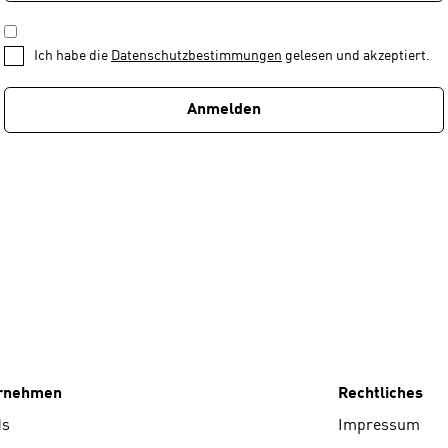
*
Schritt
DATENSCHUTZBESTIMMUNGEN
1
*
Ich habe die
Datenschutzbestimmungen
gelesen und akzeptiert.
von
1
Anmelden
ernehmen
Rechtliches
ds
Impressum