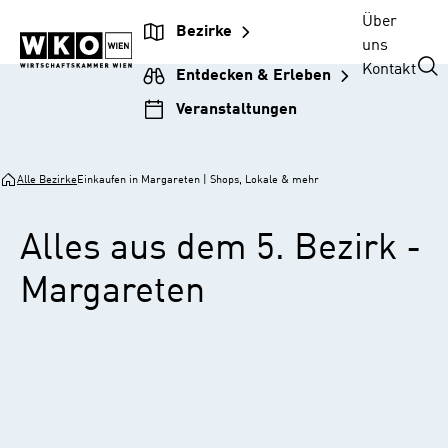
Zur
Zum
Zur
Zum
Über
Bezirke
Unternehmensnavigation
Inhalt
Hauptnavigation
Footer
uns
springen
springen
springen
springen
Kontakt
Entdecken & Erleben
Veranstaltungen
Alle Bezirke
Einkaufen in Margareten | Shops, Lokale & mehr
Alles aus dem 5. Bezirk -
Margareten