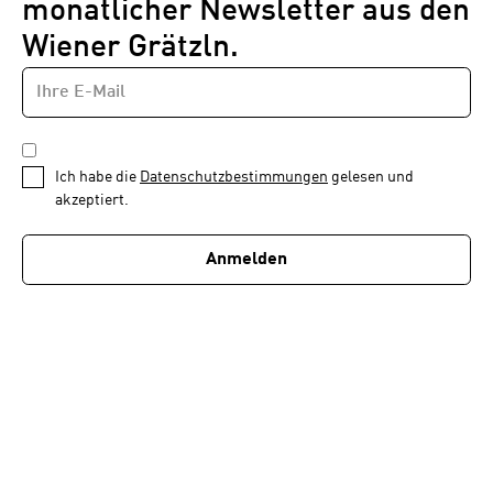
monatlicher Newsletter aus den
Wiener Grätzln.
E-
Newsletter
MAIL-
—
ADRESSE
*
Schritt
DATENSCHUTZBESTIMMUNGEN
1
*
Ich habe die
Datenschutzbestimmungen
gelesen und
von
akzeptiert.
1
Anmelden