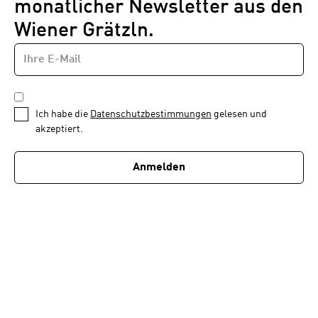
monatlicher Newsletter aus den
Wiener Grätzln.
E-
Newsletter
MAIL-
—
ADRESSE
*
Schritt
DATENSCHUTZBESTIMMUNGEN
1
*
Ich habe die
Datenschutzbestimmungen
gelesen und
von
akzeptiert.
1
Anmelden