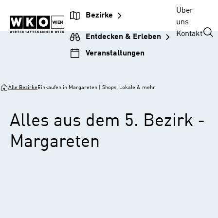
Zur
Zum
Zur
Zum
Über
Bezirke
Unternehmensnavigation
Inhalt
Hauptnavigation
Footer
uns
springen
springen
springen
springen
Kontakt
Entdecken & Erleben
Veranstaltungen
Alle Bezirke
Einkaufen in Margareten | Shops, Lokale & mehr
Alles aus dem 5. Bezirk -
Margareten