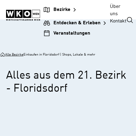
Zur
Zum
Zur
Zum
Über
Bezirke
Unternehmensnavigation
Inhalt
Hauptnavigation
Footer
uns
springen
springen
springen
springen
Kontakt
Entdecken & Erleben
Veranstaltungen
Alle Bezirke
Einkaufen in Floridsdorf | Shops, Lokale & mehr
Alles aus dem 21. Bezirk
- Floridsdorf