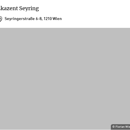
kazent Seyring
Seyringerstraße 6-8, 1210 Wien
©
Florian Wi