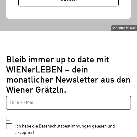
©
Florian Wieser
Bleib immer up to date mit
WIENerLEBEN – dein
monatlicher Newsletter aus den
Wiener Grätzln.
E-
Newsletter
MAIL-
—
ADRESSE
*
Schritt
DATENSCHUTZBESTIMMUNGEN
1
*
Ich habe die
Datenschutzbestimmungen
gelesen und
von
akzeptiert.
1