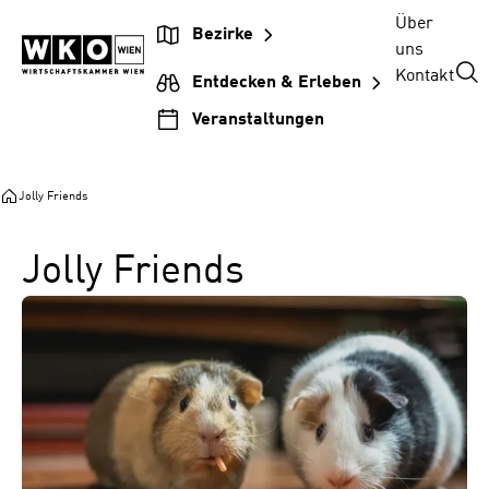
Zum
Zur
Zum
Über
Bezirke
Inhalt
Hauptnavigation
Footer
uns
springen
springen
springen
Kontakt
Entdecken & Erleben
Veranstaltungen
Jolly Friends
Jolly Friends