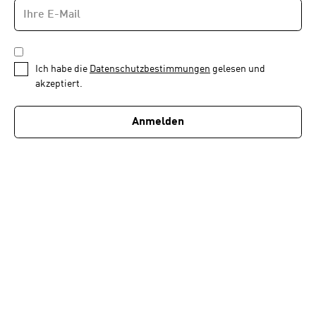
E-
Newsletter
MAIL-
—
ADRESSE
*
Schritt
DATENSCHUTZBESTIMMUNGEN
1
*
Ich habe die
Datenschutzbestimmungen
gelesen und
von
akzeptiert.
1
Anmelden