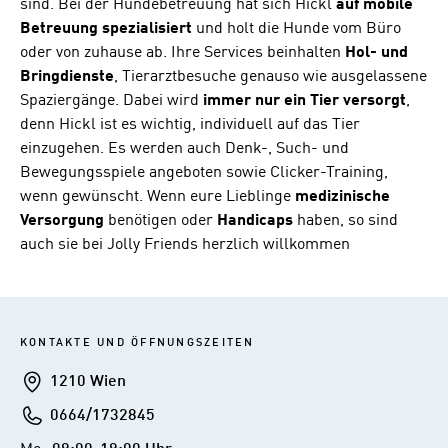
sind. Bei der Hundebetreuung hat sich Hickl
auf mobile
Betreuung spezialisiert
und holt die Hunde vom Büro
oder von zuhause ab. Ihre Services beinhalten
Hol- und
Bringdienste
, Tierarztbesuche genauso wie ausgelassene
Spaziergänge. Dabei wird
immer nur ein Tier versorgt
,
denn Hickl ist es wichtig, individuell auf das Tier
einzugehen. Es werden auch Denk-, Such- und
Bewegungsspiele angeboten sowie Clicker-Training,
wenn gewünscht. Wenn eure Lieblinge
medizinische
Versorgung
benötigen oder
Handicaps
haben, so sind
auch sie bei Jolly Friends herzlich willkommen
KONTAKTE UND ÖFFNUNGSZEITEN
Addresse
1210 Wien
Telefon
0664/1732845