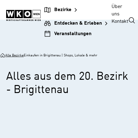
Zur
Zum
Zur
Zum
Über
Bezirke
Unternehmensnavigation
Inhalt
Hauptnavigation
Footer
uns
springen
springen
springen
springen
Kontakt
Entdecken & Erleben
Veranstaltungen
Alle Bezirke
Einkaufen in Brigittenau | Shops, Lokale & mehr
Alles aus dem 20. Bezirk
- Brigittenau