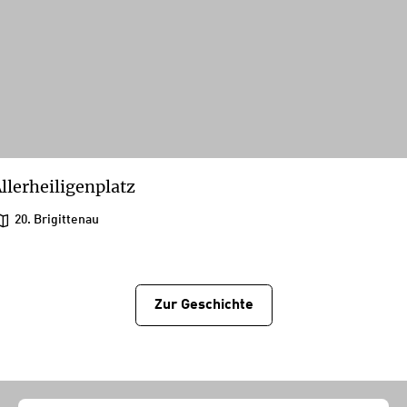
llerheiligenplatz
20. Brigittenau
Zur Geschichtе