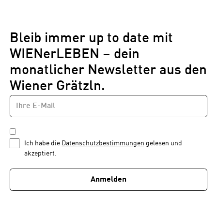
Bleib immer up to date mit
WIENerLEBEN – dein
monatlicher Newsletter aus den
Wiener Grätzln.
E-
Newsletter
MAIL-
—
ADRESSE
*
Schritt
DATENSCHUTZBESTIMMUNGEN
1
*
Ich habe die
Datenschutzbestimmungen
gelesen und
von
akzeptiert.
1
Anmelden