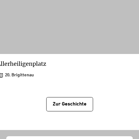
llerheiligenplatz
20. Brigittenau
Zur Geschichtе