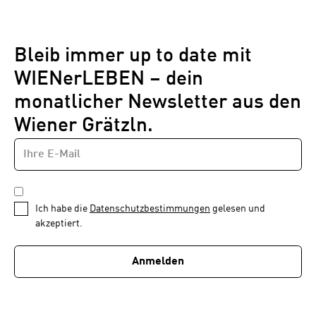
Bleib immer up to date mit
WIENerLEBEN – dein
monatlicher Newsletter aus den
Wiener Grätzln.
E-
Newsletter
MAIL-
—
ADRESSE
*
Schritt
DATENSCHUTZBESTIMMUNGEN
1
*
Ich habe die
Datenschutzbestimmungen
gelesen und
von
akzeptiert.
1
Anmelden