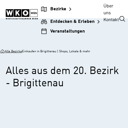
Zur
Zum
Zur
Zum
Über
Bezirke
Unternehmensnavigation
Inhalt
Hauptnavigation
Footer
uns
springen
springen
springen
springen
Kontakt
Entdecken & Erleben
Veranstaltungen
Alle Bezirke
Einkaufen in Brigittenau | Shops, Lokale & mehr
Alles aus dem 20. Bezirk
- Brigittenau