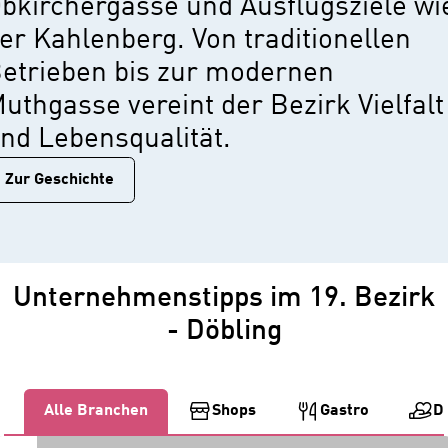
bkirchergasse und Ausflugsziele wi
er Kahlenberg. Von traditionellen
etrieben bis zur modernen
uthgasse vereint der Bezirk Vielfalt
nd Lebensqualität.
Zur Geschichtе
Unternehmenstipps im 19. Bezirk
- Döbling
Alle Branchen
Shops
Gastro
D