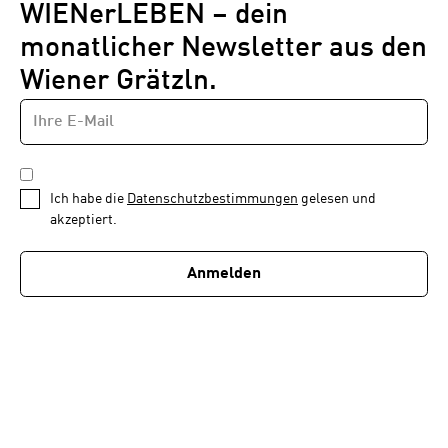
WIENerLEBEN – dein
monatlicher Newsletter aus den
Wiener Grätzln.
E-
Newsletter
MAIL-
—
ADRESSE
*
Schritt
DATENSCHUTZBESTIMMUNGEN
1
*
Ich habe die
Datenschutzbestimmungen
gelesen und
von
akzeptiert.
1
Anmelden