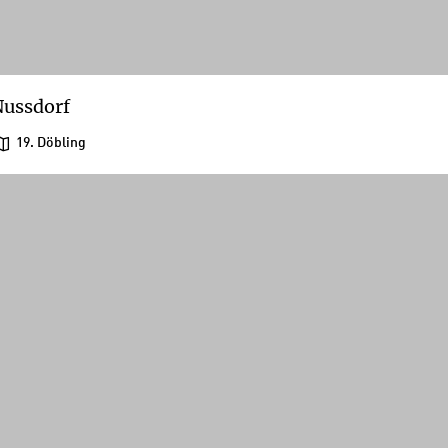
ussdorf
19. Döbling