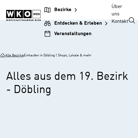
Zur
Zum
Zur
Zum
Über
Bezirke
Unternehmensnavigation
Inhalt
Hauptnavigation
Footer
uns
springen
springen
springen
springen
Kontakt
Entdecken & Erleben
Veranstaltungen
Alle Bezirke
Einkaufen in Döbling | Shops, Lokale & mehr
Alles aus dem 19. Bezirk
- Döbling