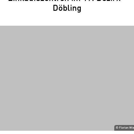
Döbling
©
Florian Wi