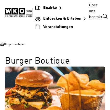
Zum
Zur
Zum
Über
Bezirke
Inhalt
Hauptnavigation
Footer
uns
springen
springen
springen
Kontakt
Entdecken & Erleben
Veranstaltungen
Burger Boutique
Burger Boutique