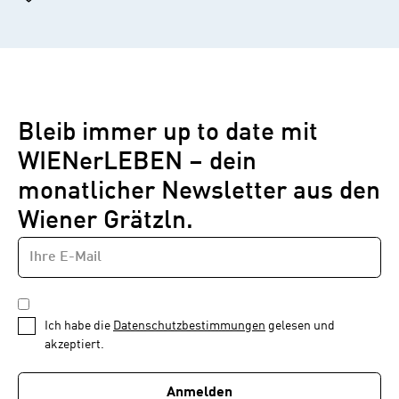
Bleib immer up to date mit
WIENerLEBEN – dein
monatlicher Newsletter aus den
Wiener Grätzln.
E-
Newsletter
MAIL-
—
ADRESSE
*
Schritt
DATENSCHUTZBESTIMMUNGEN
1
*
Ich habe die
Datenschutzbestimmungen
gelesen und
von
akzeptiert.
1
Anmelden