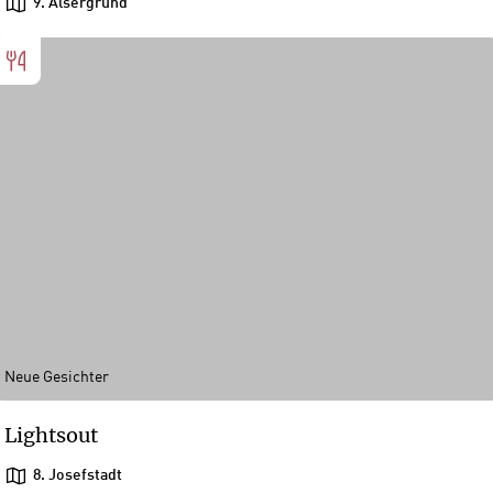
9. Alsergrund
Neue Gesichter
Lightsout
8. Josefstadt