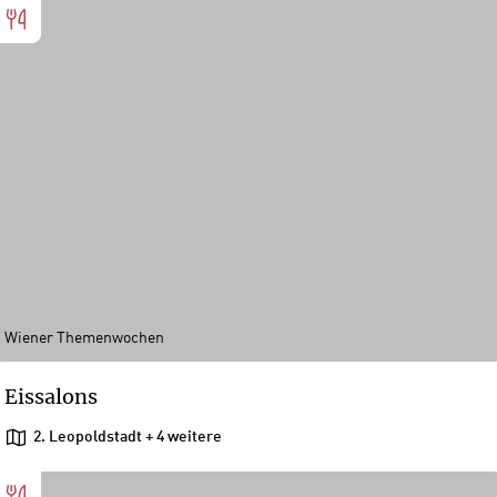
Wiener Themenwochen
Eissalons
2. Leopoldstadt
+ 4 weitere