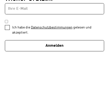
E-
Newsletter
MAIL-
—
ADRESSE
*
Schritt
DATENSCHUTZBESTIMMUNGEN
1
*
Ich habe die
Datenschutzbestimmungen
gelesen und
von
akzeptiert.
1
Anmelden