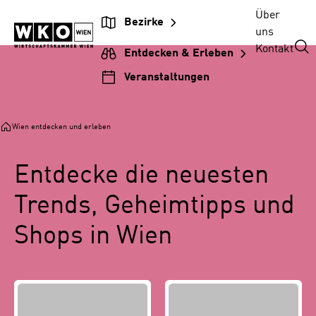
Zur
Zum
Zur
Zum
Über
Bezirke
Beitragsnavigation
Inhalt
Hauptnavigation
Footer
uns
springen
springen
springen
springen
Kontakt
Entdecken & Erleben
Veranstaltungen
Wien entdecken und erleben
Entdecke die neuesten
Trends, Geheimtipps und
Shops in Wien