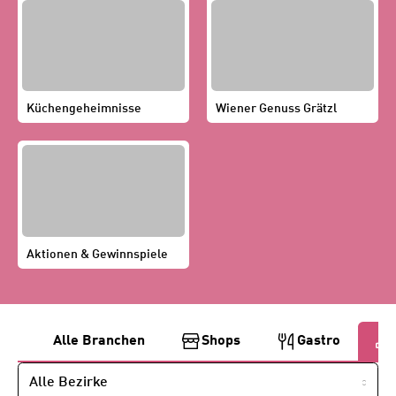
Küchengeheimnisse
Wiener Genuss Grätzl
Aktionen & Gewinnspiele
B
Alle Branchen
Shops
Gastro
e
NACH
BEZIRK
i