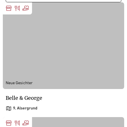
FILTERN
t
r
ä
g
e
Neue Gesichter
Belle & George
9. Alsergrund