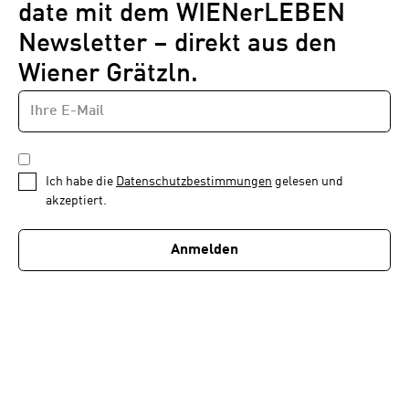
date mit dem WIENerLEBEN
Newsletter – direkt aus den
Wiener Grätzln.
E-
Newsletter
MAIL-
—
ADRESSE
*
Schritt
DATENSCHUTZBESTIMMUNGEN
1
*
Ich habe die
Datenschutzbestimmungen
gelesen und
von
akzeptiert.
1
Anmelden