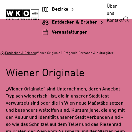
Zur
Zum
Zur
Zum
Über
Bezirke
Beitragsnavigation
Inhalt
Hauptnavigation
Footer
uns
springen
springen
springen
springen
Kontakt
Entdecken & Erleben
Veranstaltungen
Entdecken & Erleben
Wiener Originale | Prägende Personen & Kulturgüter
Wiener Originale
„Wiener Originale” sind Unternehmen, deren Angebot
"typisch wienerisch" ist, die in unserer Stadt fest
verwurzelt sind oder die in Wien neue Maßstäbe setzen
und besonders weltoffen sind. Kurzum jene, die eng mit
der Kultur und Identität unserer Stadt verbunden sind -
so wie das Schnitzel auf dem Teller und das Riesenrad
im Prater, der Wein vom Nussberg und der Walzer beim