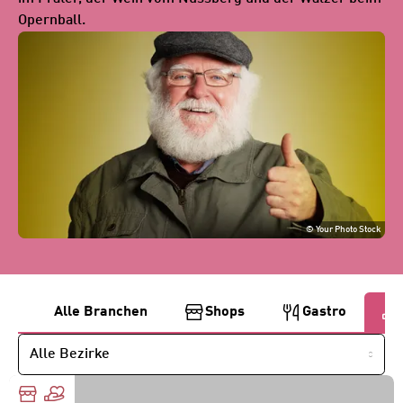
Opernball.
©
Your Photo Stock
B
Alle Branchen
Shops
Gastro
e
NACH
BEZIRK
i
FILTERN
t