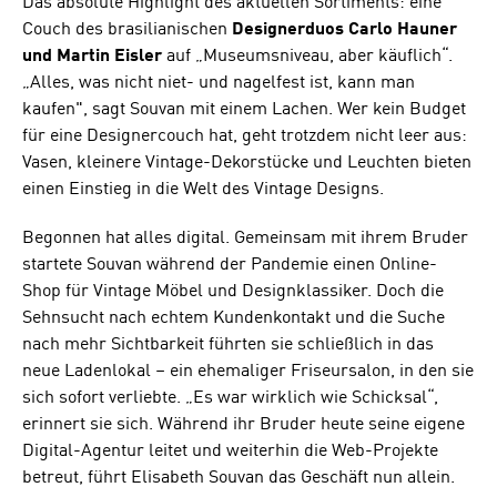
Das absolute Highlight des aktuellen Sortiments: eine
Couch des brasilianischen
Designerduos Carlo Hauner
und Martin Eisler
auf „Museumsniveau, aber käuflich“.
„Alles, was nicht niet- und nagelfest ist, kann man
kaufen", sagt Souvan mit einem Lachen. Wer kein Budget
für eine Designercouch hat, geht trotzdem nicht leer aus:
Vasen, kleinere Vintage-Dekorstücke und Leuchten bieten
einen Einstieg in die Welt des Vintage Designs.
Begonnen hat alles digital. Gemeinsam mit ihrem Bruder
startete Souvan während der Pandemie einen Online-
Shop für Vintage Möbel und Designklassiker. Doch die
Sehnsucht nach echtem Kundenkontakt und die Suche
nach mehr Sichtbarkeit führten sie schließlich in das
neue Ladenlokal – ein ehemaliger Friseursalon, in den sie
sich sofort verliebte. „Es war wirklich wie Schicksal“,
erinnert sie sich. Während ihr Bruder heute seine eigene
Digital-Agentur leitet und weiterhin die Web-Projekte
betreut, führt Elisabeth Souvan das Geschäft nun allein.