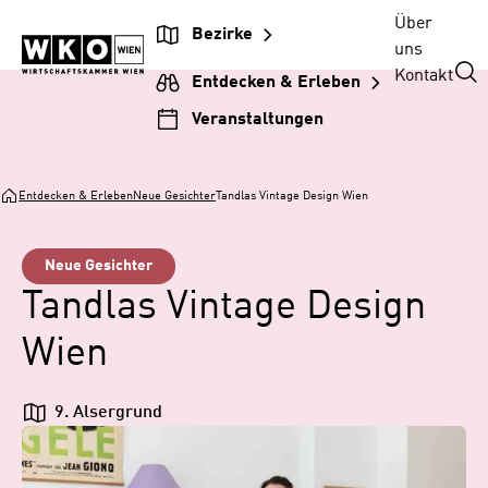
Zum
Zur
Zum
Über
Bezirke
Inhalt
Hauptnavigation
Footer
uns
springen
springen
springen
Kontakt
Entdecken & Erleben
Veranstaltungen
Entdecken & Erleben
Neue Gesichter
Tandlas Vintage Design Wien
Neue Gesichter
Tandlas Vintage Design
Wien
9. Alsergrund