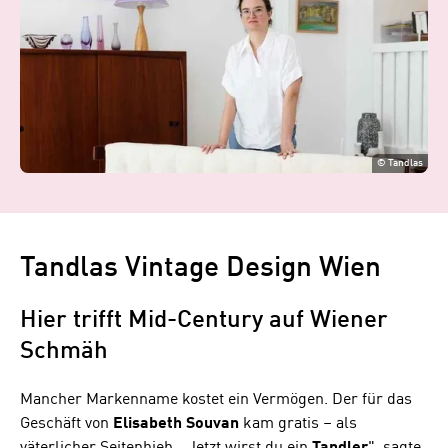
©
Tandlas
Tandlas Vintage Design Wien
Hier trifft Mid-Century auf Wiener
Schmäh
Mancher Markenname kostet ein Vermögen. Der für das
Geschäft von
Elisabeth
Souvan
kam gratis – als
väterlicher Seitenhieb. „Jetzt wirst du ein
Tandler
", sagte