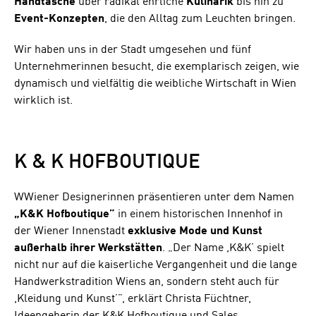
Handtasche
über radikal ehrliche
Kulinarik
bis hin zu
Event-Konzepten
, die den Alltag zum Leuchten bringen.
Wir haben uns in der Stadt umgesehen und fünf
Unternehmerinnen besucht, die exemplarisch zeigen, wie
dynamisch und vielfältig die weibliche Wirtschaft in Wien
wirklich ist.
K & K HOFBOUTIQUE
WWiener Designerinnen präsentieren unter dem Namen
„K&K Hofboutique”
in einem historischen Innenhof in
der Wiener Innenstadt
exklusive Mode und Kunst
außerhalb ihrer Werkstätten
. „Der Name ,K&K’ spielt
nicht nur auf die kaiserliche Vergangenheit und die lange
Handwerkstradition Wiens an, sondern steht auch für
,Kleidung und Kunst’”, erklärt Christa Füchtner,
Ideengeberin der K&K Hofboutique und Sales