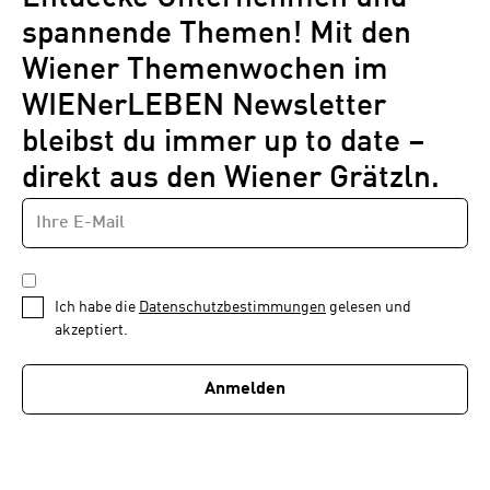
spannende Themen! Mit den
Wiener Themenwochen im
WIENerLEBEN Newsletter
bleibst du immer up to date –
direkt aus den Wiener Grätzln.
E-
Newsletter
MAIL-
—
ADRESSE
*
Schritt
DATENSCHUTZBESTIMMUNGEN
1
*
Ich habe die
Datenschutzbestimmungen
gelesen und
von
akzeptiert.
1
Anmelden