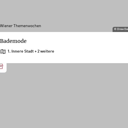
Wiener Themenwochen
©
Drew Da
Bademode
1. Innere Stadt
+ 2 weitere