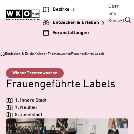
Zum
Zur
Zum
Über
Bezirke
Inhalt
Hauptnavigation
Footer
uns
springen
springen
springen
Kontakt
Entdecken & Erleben
Veranstaltungen
Entdecken & Erleben
Wiener Themenwochen
Frauengeführte Labels
Wiener Themenwochen
Frauengeführte Labels
1. Innere Stadt
7. Neubau
8. Josefstadt