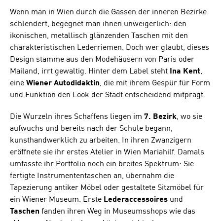
Wenn man in Wien durch die Gassen der inneren Bezirke
schlendert, begegnet man ihnen unweigerlich: den
ikonischen, metallisch glänzenden Taschen mit den
charakteristischen Lederriemen. Doch wer glaubt, dieses
Design stamme aus den Modehäusern von Paris oder
Mailand, irrt gewaltig. Hinter dem Label steht
Ina Kent
,
eine
Wiener Autodidaktin
, die mit ihrem Gespür für Form
und Funktion den Look der Stadt entscheidend mitprägt.
Die Wurzeln ihres Schaffens liegen im
7. Bezirk
, wo sie
aufwuchs und bereits nach der Schule begann,
kunsthandwerklich zu arbeiten. In ihren Zwanzigern
eröffnete sie ihr erstes Atelier in Wien Mariahilf. Damals
umfasste ihr Portfolio noch ein breites Spektrum: Sie
fertigte Instrumententaschen an, übernahm die
Tapezierung antiker Möbel oder gestaltete Sitzmöbel für
ein Wiener Museum. Erste
Lederaccessoires
und
Taschen
fanden ihren Weg in Museumsshops wie das