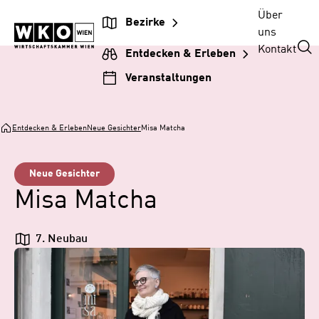
Zum
Zur
Zum
Über
Bezirke
Inhalt
Hauptnavigation
Footer
uns
springen
springen
springen
Kontakt
Entdecken & Erleben
Veranstaltungen
Entdecken & Erleben
Neue Gesichter
Misa Matcha
Neue Gesichter
Misa Matcha
7. Neubau