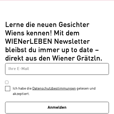
Lerne die neuen Gesichter
Wiens kennen! Mit dem
WIENerLEBEN Newsletter
bleibst du immer up to date –
direkt aus den Wiener Grätzln.
E-
Newsletter
MAIL-
—
ADRESSE
*
Schritt
DATENSCHUTZBESTIMMUNGEN
1
*
Ich habe die
Datenschutzbestimmungen
gelesen und
von
akzeptiert.
1
Anmelden