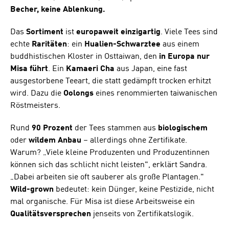
Becher, keine Ablenkung.
Das
Sortiment
ist
europaweit einzigartig
. Viele Tees sind
echte
Raritäten
: ein
Hualien-Schwarztee
aus einem
buddhistischen Kloster in Osttaiwan, den
in Europa nur
Misa führt
. Ein
Kamaeri Cha
aus Japan, eine fast
ausgestorbene Teeart, die statt gedämpft trocken erhitzt
wird. Dazu die
Oolongs
eines renommierten taiwanischen
Röstmeisters.
Rund
90 Prozent
der Tees stammen aus
biologischem
oder
wildem
Anbau
– allerdings ohne Zertifikate.
Warum? „Viele kleine Produzenten und Produzentinnen
können sich das schlicht nicht leisten", erklärt Sandra.
„Dabei arbeiten sie oft sauberer als große Plantagen."
Wild-grown
bedeutet: kein Dünger, keine Pestizide, nicht
mal organische. Für Misa ist diese Arbeitsweise ein
Qualitätsversprechen
jenseits von Zertifikatslogik.