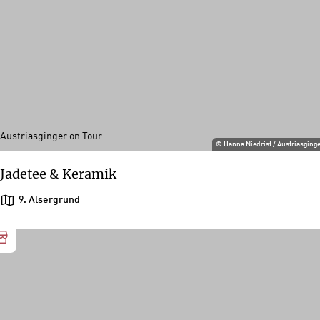
Austriasginger on Tour
©
Hanna Niedrist / Austriasging
Jadetee & Keramik
9. Alsergrund