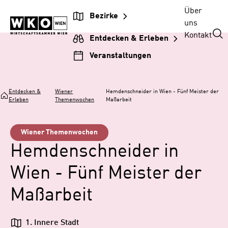
Zum
Zur
Zum
Über
Bezirke
Inhalt
Hauptnavigation
Footer
uns
springen
springen
springen
Kontakt
Entdecken & Erleben
Veranstaltungen
Entdecken &
Wiener
Hemdenschneider in Wien - Fünf Meister der
Erleben
Themenwochen
Maßarbeit
Wiener Themenwochen
Hemdenschneider in
Wien - Fünf Meister der
Maßarbeit
1. Innere Stadt