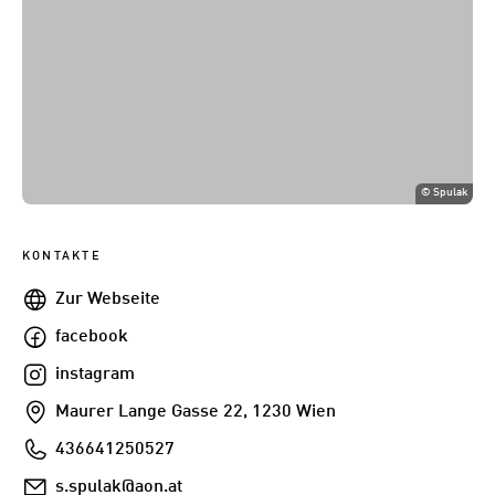
©
Spulak
KONTAKTE
Webseite
Zur Webseite
facebook
facebook
instagram
instagram
Addresse
Maurer Lange Gasse 22, 1230 Wien
Telefon
436641250527
E-
s.spulak@aon.at