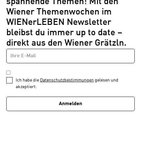
spannende Themen! Mit den
Wiener Themenwochen im
WIENerLEBEN Newsletter
bleibst du immer up to date –
direkt aus den Wiener Grätzln.
E-
Newsletter
MAIL-
—
ADRESSE
*
Schritt
DATENSCHUTZBESTIMMUNGEN
1
*
Ich habe die
Datenschutzbestimmungen
gelesen und
von
akzeptiert.
1
Anmelden