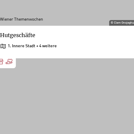
Wiener Themenwochen
©
Clem Onojegh
Hutgeschäfte
1. Innere Stadt
+ 4 weitere