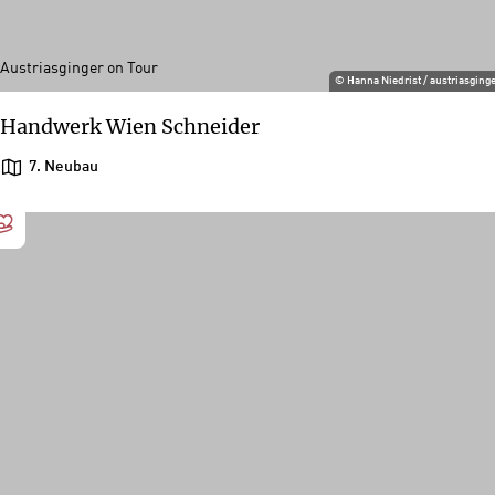
Austriasginger on Tour
©
Hanna Niedrist / austriasging
Handwerk Wien Schneider
7. Neubau