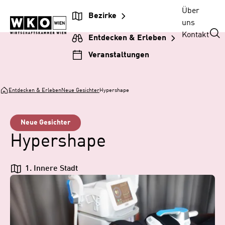
Zum
Zur
Zum
Über
Bezirke
Inhalt
Hauptnavigation
Footer
uns
springen
springen
springen
Kontakt
Entdecken & Erleben
Veranstaltungen
Entdecken & Erleben
Neue Gesichter
Hypershape
Neue Gesichter
Hypershape
1. Innere Stadt