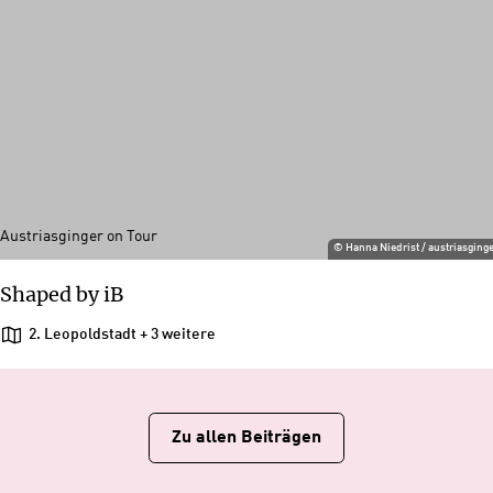
Austriasginger on Tour
©
Hanna Niedrist / austriasging
Shaped by iB
2. Leopoldstadt
+ 3 weitere
Zu allen Beiträgen