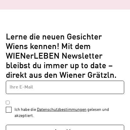
Lerne die neuen Gesichter
Wiens kennen! Mit dem
WIENerLEBEN Newsletter
bleibst du immer up to date –
direkt aus den Wiener Grätzln.
E-
Newsletter
MAIL-
—
ADRESSE
*
Schritt
DATENSCHUTZBESTIMMUNGEN
1
*
Ich habe die
Datenschutzbestimmungen
gelesen und
von
akzeptiert.
1