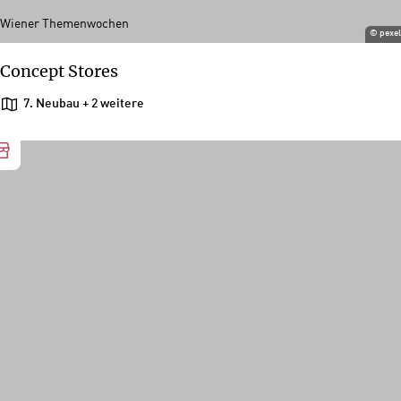
Wiener Themenwochen
©
pexe
Concept Stores
7. Neubau
+ 2 weitere