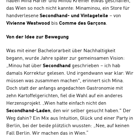
haben Mina Härter und Minou Kremer etwas geschaffen,
das Wien so noch nicht kannte: Minaminou, ein Store für
handverlesene
Secondhand- und Vintageteile
– von
Vivienne Westwood
bis
Comme des Garçons
.
Von der Idee zur Bewegung
Was mit einer Bachelorarbeit über Nachhaltigkeit
begann, wurde Jahre später zur gemeinsamen Vision:
„Minou hat über
Secondhand
geschrieben – ich hab
damals Korrektur gelesen. Und irgendwann war klar: Wir
müssen was zusammen machen", erinnert sich Mina.
Doch statt der anfangs angedachten Gastronomie mit
zehn Kartoffelgerichten, fiel die Wahl auf ein anderes
Herzensprojekt. „Wien hatte einfach nicht den
Secondhand-Laden
, den wir selber gesucht haben." Der
Weg dahin? Ein Mix aus Intuition, Glück und einer Party in
Berlin, bei der beide plötzlich wussten: „Nee, auf keinen
Fall Berlin. Wir machen das in Wien.“