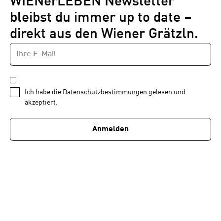
WIENerLEBEN Newsletter
bleibst du immer up to date –
direkt aus den Wiener Grätzln.
E-
Newsletter
MAIL-
—
ADRESSE
*
Schritt
DATENSCHUTZBESTIMMUNGEN
1
*
Ich habe die
Datenschutzbestimmungen
gelesen und
von
akzeptiert.
1
Anmelden