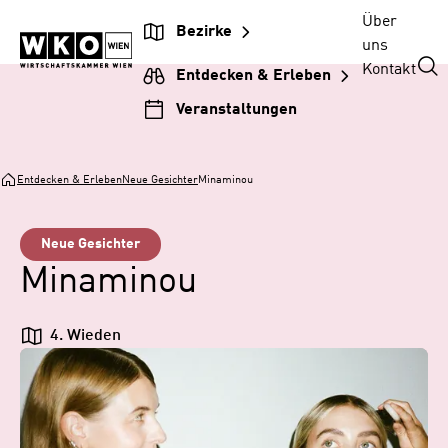
Zum
Zur
Zum
Über
Bezirke
Inhalt
Hauptnavigation
Footer
uns
springen
springen
springen
Kontakt
Entdecken & Erleben
Veranstaltungen
Entdecken & Erleben
Neue Gesichter
Minaminou
Neue Gesichter
Minaminou
4. Wieden