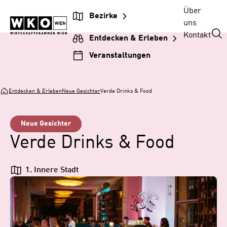
Zum
Zur
Zum
Über
Bezirke
Inhalt
Hauptnavigation
Footer
uns
springen
springen
springen
Kontakt
Entdecken & Erleben
Veranstaltungen
Entdecken & Erleben
Neue Gesichter
Verde Drinks & Food
Neue Gesichter
Verde Drinks & Food
1. Innere Stadt