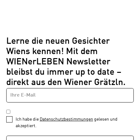
Lerne die neuen Gesichter
Wiens kennen! Mit dem
WIENerLEBEN Newsletter
bleibst du immer up to date –
direkt aus den Wiener Grätzln.
E-
Newsletter
MAIL-
—
ADRESSE
*
Schritt
DATENSCHUTZBESTIMMUNGEN
1
*
Ich habe die
Datenschutzbestimmungen
gelesen und
von
akzeptiert.
1