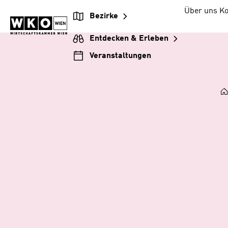
Zum
Zur
Zum
Über uns
Ko
Bezirke
Inhalt
Hauptnavigation
Footer
springen
springen
springen
Entdecken & Erleben
Veranstaltungen